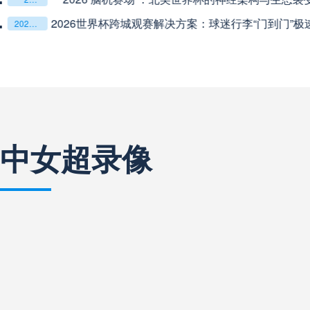
中超
19:35
未开赛
**从熵增到自组织：2026世界杯小组赛战术系统的演化
**从熵增到自组织：2026世界杯小组赛战术系统的演化密码**
“高原伏击：2026世预赛非洲主场绞杀战”
“高原伏击：2026世预赛非洲主场绞杀战”
中超
20:00
未开赛
基于动态穹顶系统的赛前激活期自适应调控方案——以温哥华BC
基于动态穹顶系统的赛前激活期自适应调控方案——以温哥华BC Place为案例
巴西甲
22:00
未开赛
中女超录像
巴西甲
03:00
未开赛
巴西甲
03:00
未开赛
阿甲
04:00
未开赛
阿甲
04:00
未开赛