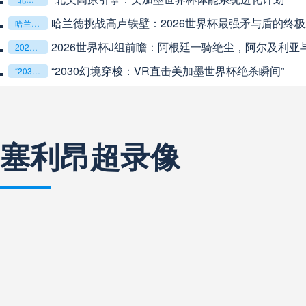
中超
19:35
未开赛
哈兰德挑战高卢铁壁：2026世界杯最强矛与盾的终
哈兰德挑战高卢铁壁：2026世界杯最强矛与盾的终极对话
2026世界杯J组前瞻：阿根廷一骑绝尘，阿尔及利亚与奥地
2026世界杯J组前瞻：阿根廷一骑绝尘，阿尔及利亚与奥地利激战争夺出线权
中超
20:00
未开赛
“2030幻境穿梭：VR直击美加墨世界杯绝杀瞬间”
“2030幻境穿梭：VR直击美加墨世界杯绝杀瞬间”
巴西甲
22:00
未开赛
塞利昂超录像
巴西甲
03:00
未开赛
巴西甲
03:00
未开赛
阿甲
04:00
未开赛
阿甲
04:00
未开赛